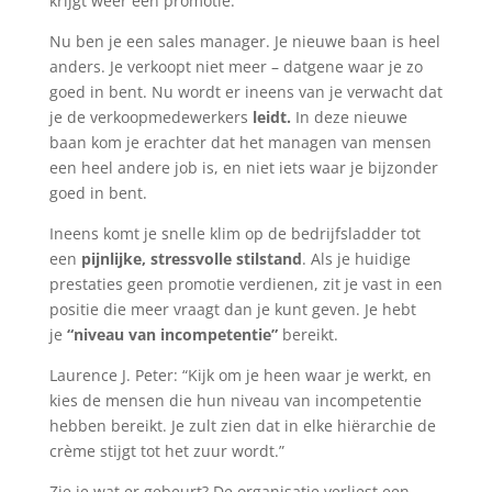
krijgt weer een promotie.
Nu ben je een sales manager. Je nieuwe baan is heel
anders. Je verkoopt niet meer – datgene waar je zo
goed in bent. Nu wordt er ineens van je verwacht dat
je de verkoopmedewerkers
leidt.
In deze nieuwe
baan kom je erachter dat het managen van mensen
een heel andere job is, en niet iets waar je bijzonder
goed in bent.
Ineens komt je snelle klim op de bedrijfsladder tot
een
pijnlijke, stressvolle stilstand
. Als je huidige
prestaties geen promotie verdienen, zit je vast in een
positie die meer vraagt dan je kunt geven. Je hebt
je
“niveau van incompetentie”
bereikt.
Laurence J. Peter: “Kijk om je heen waar je werkt, en
kies de mensen die hun niveau van incompetentie
hebben bereikt. Je zult zien dat in elke hiërarchie de
crème stijgt tot het zuur wordt.”
Zie je wat er gebeurt? De organisatie verliest een