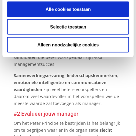
gebaseerd zijn op de huidige prestaties van een
Alle cookies toestaan
werknemer. Dit heeft geen zin, zoals onderzoek
duidelijk aantoont: er is een negatieve correlatie
tussen de huidige werkprestaties en de toegevoegde
Selectie toestaan
waarde van die persoon als leidinggevende.
Daarom pas je best je promotiecriteria aan. Richt je
Alleen noodzakelijke cookies
op de beoordeling van
andere kenmerken
van
kandidaten die beter voorspelbaar zijn voor
managementsucces.
Samenwerkingservaring, leiderschapskenmerken,
emotionele intelligentie en communicatieve
vaardigheden
zijn veel betere voorspellers en
daarom veel waardevoller in het voorspellen wie de
meeste waarde zal toevoegen als manager.
#2 Evalueer jouw manager
Om het Peter Principe te bestrijden is het belangrijk
om te begrijpen waar er in de organisatie
slecht