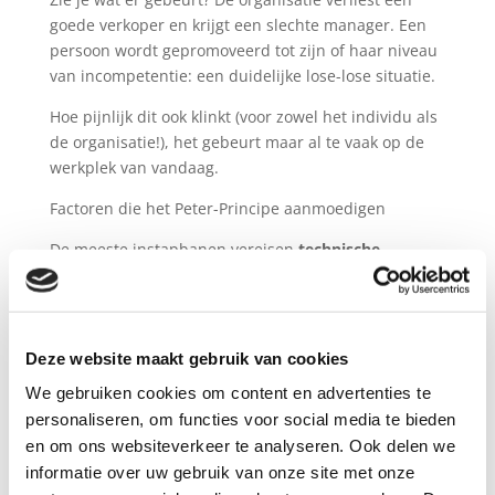
goede verkoper en krijgt een slechte manager. Een
persoon wordt gepromoveerd tot zijn of haar niveau
van incompetentie: een duidelijke lose-lose situatie.
Hoe pijnlijk dit ook klinkt (voor zowel het individu als
de organisatie!), het gebeurt maar al te vaak op de
werkplek van vandaag.
Factoren die het Peter-Principe aanmoedigen
De meeste instapbanen vereisen
technische
expertise of een speciale vaardigheid
. Het Peter
Principe komt vooral voor in technische industrieën
waar geschoolde werknemers op natuurlijke wijze
worden bevorderd tot leidinggevende functies. Dit
Deze website maakt gebruik van cookies
gebeurt ondanks het feit dat de competentie van
We gebruiken cookies om content en advertenties te
dergelijke werknemers gebaseerd is op
personaliseren, om functies voor social media te bieden
hun
technische bekwaamheid
en niet zozeer op
en om ons websiteverkeer te analyseren. Ook delen we
hun
vermogen om leiding te geven
.
informatie over uw gebruik van onze site met onze
Interne promotie is heel gebruikelijk. Veel